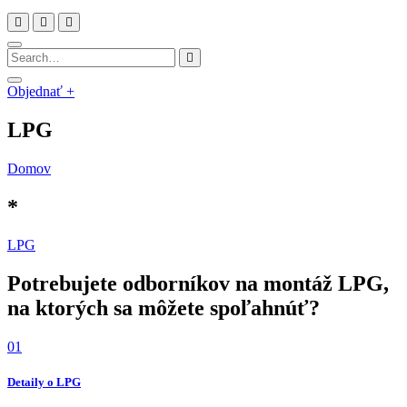
Objednať +
LPG
Domov
*
LPG
Potrebujete odborníkov na montáž LPG,
na ktorých sa môžete spoľahnúť?
01
Detaily o LPG