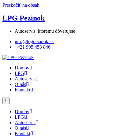
Preskočiť na obsah
LPG Pezinok
Autoservis, ktorému dôverujete
info@lpgpezinok.sk
+421 905 453 846
Domov
LPG
Autoservis
O nás
Kontakt
Domov
LPG
Autoservis
O nás
Kontakt