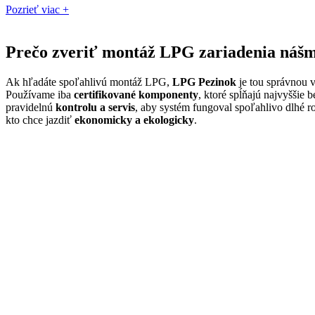
Pozrieť viac +
Prečo zveriť montáž LPG zariadenia nášm
Ak hľadáte spoľahlivú montáž LPG,
LPG Pezinok
je tou správnou 
Používame iba
certifikované komponenty
, ktoré spĺňajú najvyšši
pravidelnú
kontrolu a servis
, aby systém fungoval spoľahlivo dlhé
kto chce jazdiť
ekonomicky a ekologicky
.