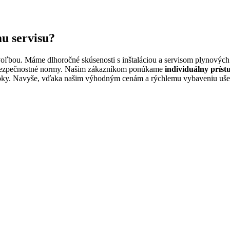
u servisu?
voľbou. Máme dlhoročné skúsenosti s inštaláciou a servisom plynovýc
e bezpečnostné normy. Našim zákazníkom ponúkame
individuálny príst
 roky. Navyše, vďaka našim výhodným cenám a rýchlemu vybaveniu uše