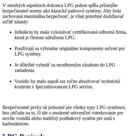
V mnohých aspektoch dokonca LPG pohon spĺňa prísnejšie
bezpečnostné normy ako klasické palivové systémy. Aby bola
zachovaná maximálna bezpečnosť, je však potrebné dodržiavať
určité zásady:
Inštaláciu by mala vykonávať certifikovaná odborná firma,
ktorá je členom združenia LPG.
Používajú sa výhradne originálne komponenty určené pre
LPG systémy.
Je dôležité vyhnúť sa neodborným zásahom do LPG
zariadenia.
Vozidlo by malo aspoň raz ročne absolvovať technickú
kontrolu v špecializovanom LPG servise.
Bezpečnostné prvky sú jednotné pre všetky typy LPG systémov,
bez ohľadu na to, či ide o moderné sekvenčné vstrekovanie pre
novšie vozidlá alebo tradičný podtlakový systém pre autá s
karburátorom.