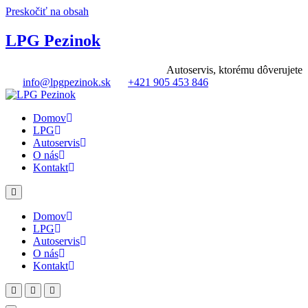
Preskočiť na obsah
LPG Pezinok
Autoservis, ktorému dôverujete
info@lpgpezinok.sk
+421 905 453 846
Domov
LPG
Autoservis
O nás
Kontakt
Domov
LPG
Autoservis
O nás
Kontakt