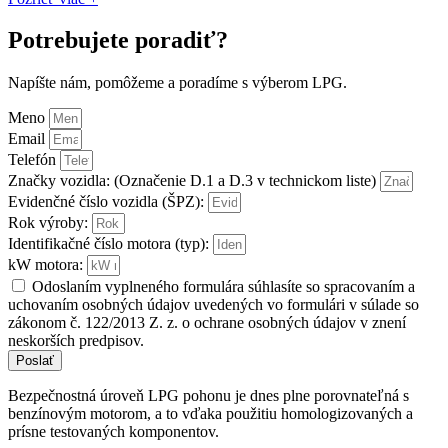
Potrebujete poradiť?
Napíšte nám, pomôžeme a poradíme s výberom LPG.
Meno
Email
Telefón
Značky vozidla: (Označenie D.1 a D.3 v technickom liste)
Evidenčné číslo vozidla (ŠPZ):
Rok výroby:
Identifikačné číslo motora (typ):
kW motora:
Odoslaním vyplneného formulára súhlasíte so spracovaním a
uchovaním osobných údajov uvedených vo formulári v súlade so
zákonom č. 122/2013 Z. z. o ochrane osobných údajov v znení
neskorších predpisov.
Poslať
Bezpečnostná úroveň LPG pohonu je dnes plne porovnateľná s
benzínovým motorom, a to vďaka použitiu homologizovaných a
prísne testovaných komponentov.